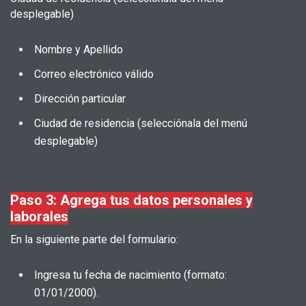
desplegable)
Nombre y Apellido
Correo electrónico válido
Dirección particular
Ciudad de residencia (selecciónala del menú
desplegable)
Paso 3: Agrega tus datos personales y
laborales
En la siguiente parte del formulario:
Ingresa tu fecha de nacimiento (formato:
01/01/2000).