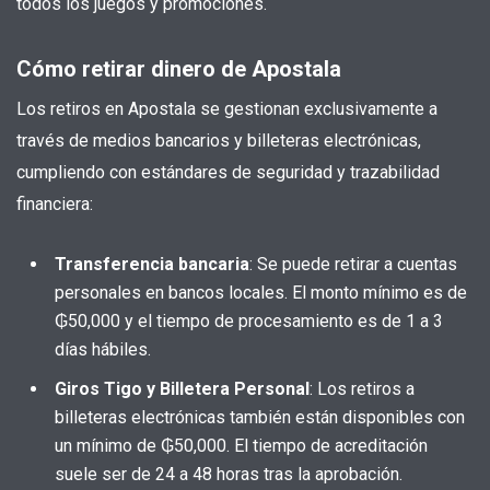
todos los juegos y promociones.
Cómo retirar dinero de Apostala
Los retiros en Apostala se gestionan exclusivamente a
través de medios bancarios y billeteras electrónicas,
cumpliendo con estándares de seguridad y trazabilidad
financiera:
Transferencia bancaria
: Se puede retirar a cuentas
personales en bancos locales. El monto mínimo es de
₲50,000 y el tiempo de procesamiento es de 1 a 3
días hábiles.
Giros Tigo y Billetera Personal
: Los retiros a
billeteras electrónicas también están disponibles con
un mínimo de ₲50,000. El tiempo de acreditación
suele ser de 24 a 48 horas tras la aprobación.