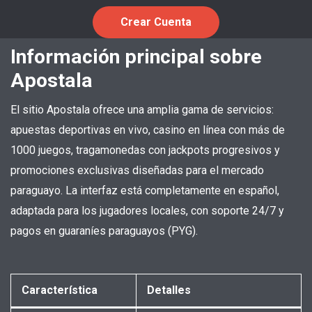
Crear Cuenta
Información principal sobre
Apostala
El sitio Apostala ofrece una amplia gama de servicios:
apuestas deportivas en vivo, casino en línea con más de
1000 juegos, tragamonedas con jackpots progresivos y
promociones exclusivas diseñadas para el mercado
paraguayo. La interfaz está completamente en español,
adaptada para los jugadores locales, con soporte 24/7 y
pagos en guaraníes paraguayos (PYG).
Característica
Detalles