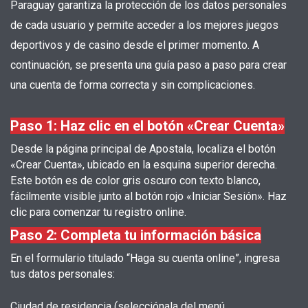
Paraguay garantiza la protección de los datos personales
de cada usuario y permite acceder a los mejores juegos
deportivos y de casino desde el primer momento. A
continuación, se presenta una guía paso a paso para crear
una cuenta de forma correcta y sin complicaciones.
Paso 1: Haz clic en el botón «Crear Cuenta»
Desde la página principal de Apostala, localiza el botón
«Crear Cuenta», ubicado en la esquina superior derecha.
Este botón es de color gris oscuro con texto blanco,
fácilmente visible junto al botón rojo «Iniciar Sesión». Haz
clic para comenzar tu registro online.
Paso 2: Completa tu información básica
En el formulario titulado “Haga su cuenta online”, ingresa
tus datos personales:
Ciudad de residencia (selecciónala del menú