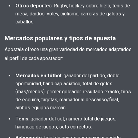
Otros deportes
: Rugby, hockey sobre hielo, tenis de
mesa, dardos, vóley, ciclismo, carreras de galgos y
caballos.
Mercados populares y tipos de apuesta
Apostala ofrece una gran variedad de mercados adaptados
al perfil de cada apostador:
Mercados en fútbol
: ganador del partido, doble
oportunidad, hándicap asiático, total de goles
(más/menos), primer goleador, resultado exacto, tiros
de esquina, tarjetas, marcador al descanso/final,
ambos equipos marcan.
Tenis
: ganador del set, número total de juegos,
hándicap de juegos, sets correctos.
Baloncesto
: total de puntos por equipo y partido,