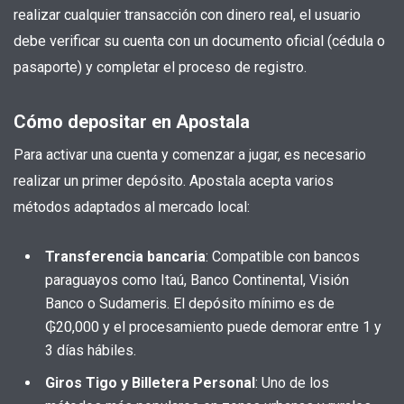
realizar cualquier transacción con dinero real, el usuario
debe verificar su cuenta con un documento oficial (cédula o
pasaporte) y completar el proceso de registro.
Cómo depositar en Apostala
Para activar una cuenta y comenzar a jugar, es necesario
realizar un primer depósito. Apostala acepta varios
métodos adaptados al mercado local:
Transferencia bancaria
: Compatible con bancos
paraguayos como Itaú, Banco Continental, Visión
Banco o Sudameris. El depósito mínimo es de
₲20,000 y el procesamiento puede demorar entre 1 y
3 días hábiles.
Giros Tigo y Billetera Personal
: Uno de los